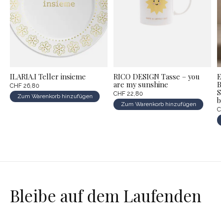
ILARIA.I Teller insieme
RICO DESIGN Tasse – you
are my sunshine
CHF 26,80
S
CHF 22,80
Zum Warenkorb hinzufügen
b
Zum Warenkorb hinzufügen
C
Bleibe auf dem Laufenden