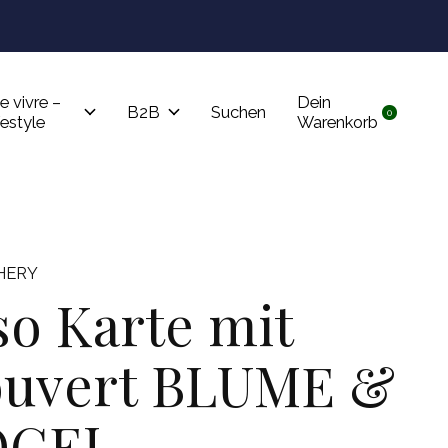
Tru
e vivre –
Dein
B2B
Suchen
0
items
festyle
Warenkorb
HERY
so Karte mit
uvert BLUME &
OGEL