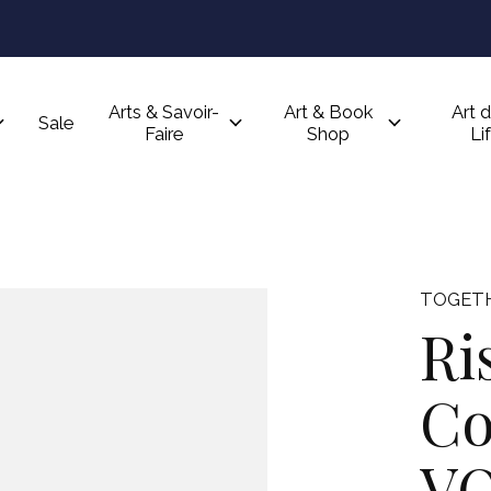
Arts & Savoir-
Art & Book
Art d
Sale
Faire
Shop
Li
TOGET
Ri
Co
V