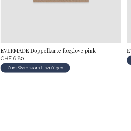
EVERMADE Doppelkarte foxglove pink
E
CHF 6,80
Zum Warenkorb hinzufügen