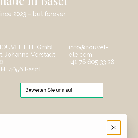
made in Basel
ince 2023 – but forever
NOUVEL ÉTÉ GmbH
info@nouvel-
t. Johanns-Vorstadt
ete.com
0
‭+41 76 605 33 28
H–4056 Basel