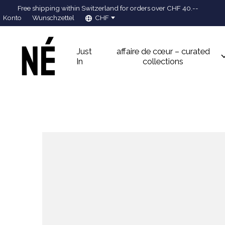
Free shipping within Switzerland for orders over CHF 40.--
Konto
Wunschzettel
CHF
Just
affaire de cœur – curated
In
collections
Slideshow Items