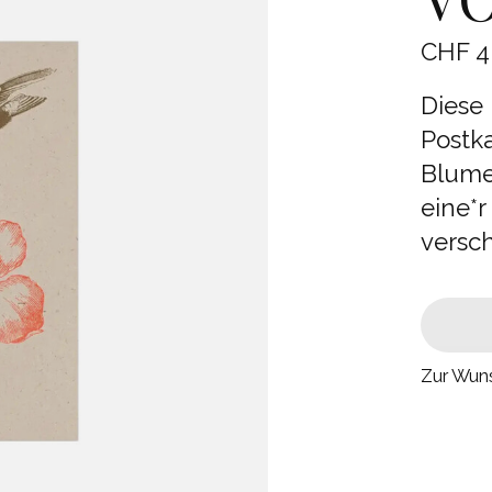
CHF 4
Diese
Postka
Blume
eine*r
versch
Zur Wuns