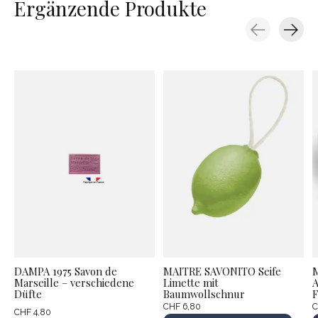
Ergänzende Produkte
Carousel items
DAMPA 1975 Savon de
MAITRE SAVONITO Seife
Marseille – verschiedene
Limette mit
A
Düfte
Baumwollschnur
F
CHF 6,80
C
CHF 4,80