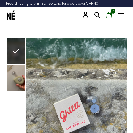
Free shipping within Switzerland for orders over CHF 40.--
Tr
0
items
Slideshow Items