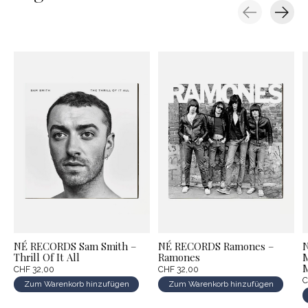
Carousel items
NÉ RECORDS Sam Smith –
NÉ RECORDS Ramones –
Thrill Of It All
Ramones
M
M
CHF 32,00
CHF 32,00
C
Zum Warenkorb hinzufügen
Zum Warenkorb hinzufügen