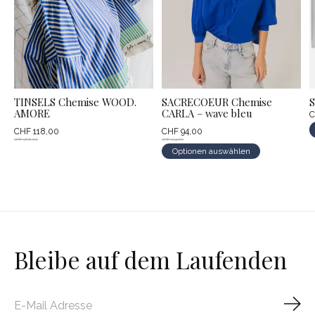
TINSELS Chemise WOOD.
SACRECOEUR Chemise
S
AMORE
CARLA – wave bleu
C
CHF 118,00
CHF 94,00
CHF 168,00
CHF 134,00
Optionen auswählen
Bleibe auf dem Laufenden
Abo