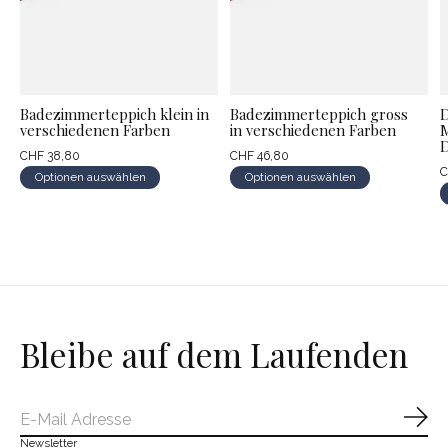
Badezimmerteppich klein in
Badezimmerteppich gross
D
verschiedenen Farben
in verschiedenen Farben
M
D
CHF 38,80
CHF 46,80
C
Optionen auswählen
Optionen auswählen
Bleibe auf dem Laufenden
Abo
Newsletter