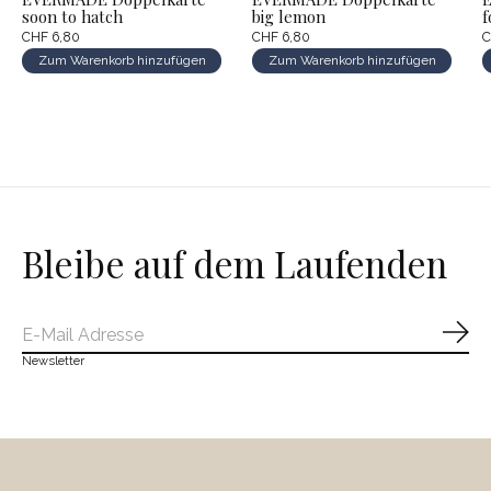
soon to hatch
big lemon
f
CHF 6,80
CHF 6,80
C
Zum Warenkorb hinzufügen
Zum Warenkorb hinzufügen
Bleibe auf dem Laufenden
Abo
Newsletter