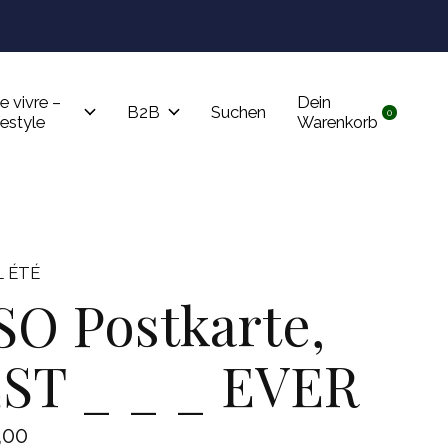
Tru
e vivre –
Dein
B2B
Suchen
0
items
festyle
Warenkorb
 ÉTÉ
SO Postkarte,
ST _ _ _ EVER
,00