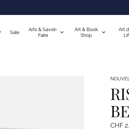
Arts & Savoir-
Art & Book
Art d
Sale
Faire
Shop
Li
NOUVEL
RI
BE
CHF 2