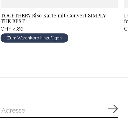
TOGETHERY Riso Karte mit Couvert SIMPLY
D
THE BEST
f
CHF 4,80
C
Zum Warenkorb hinzufügen
Abon