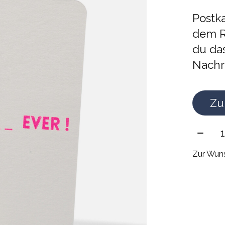
Postka
dem R
du das
Nachri
Zu
Meng
Zur Wuns