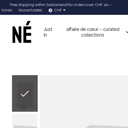
Free shipping within Switzerland for orders over CHF 40.--
Konto
Wunschzettel
CHF
Just
affaire de cœur – curated
In
collections
Slideshow Items