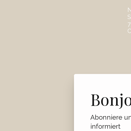
S
7
C
Bonj
Abonniere un
informiert