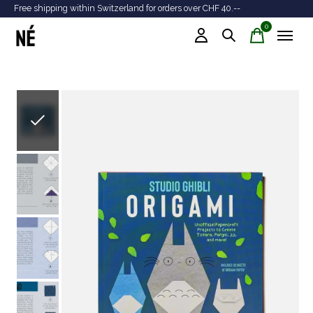
Free shipping within Switzerland for orders over CHF 40.--
Tr
0
items
Slideshow Items